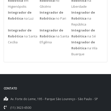
Robótica
em
Robótica
no
Robótica
na
Higienópolis
Glicério
Liberdade
Integrador de
Integrador de
Integrador de
Robótica
na Luz
Robótica
no Pari
Robótica
na
República
Integrador de
Integrador de
Integrador de
Robótica
na Santa
Robótica
na Santa
Robótica
na Sé
Cecília
Efigênia
Integrador de
Robótica
na Vila
Buarque
CONTATO
Av. Forte do Leme, 195 - Parque São Lourenço - São Paulo - SP
(11) 3623-6500