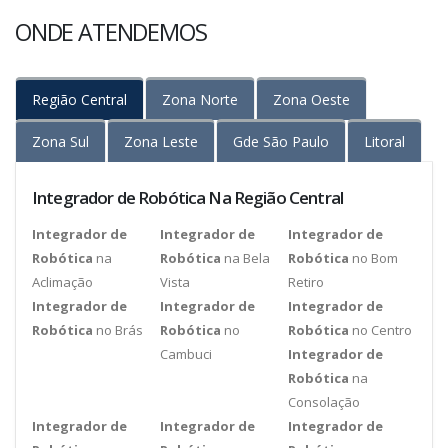
ONDE ATENDEMOS
Região Central
Zona Norte
Zona Oeste
Zona Sul
Zona Leste
Gde São Paulo
Litoral
Integrador de Robótica Na Região Central
Integrador de
Integrador de
Integrador de
Robótica
na
Robótica
na Bela
Robótica
no Bom
Aclimação
Vista
Retiro
Integrador de
Integrador de
Integrador de
Robótica
no Brás
Robótica
no
Robótica
no Centro
Cambuci
Integrador de
Robótica
na
Consolação
Integrador de
Integrador de
Integrador de