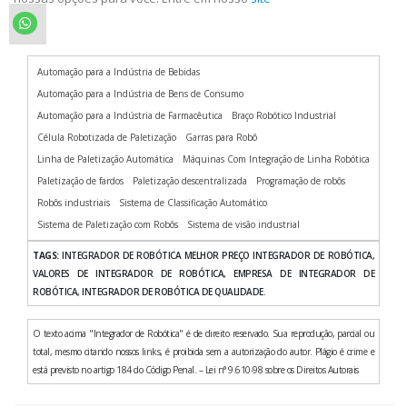
Automação para a Indústria de Bebidas
Automação para a Indústria de Bens de Consumo
Automação para a Indústria de Farmacêutica
Braço Robótico Industrial
Célula Robotizada de Paletização
Garras para Robô
Linha de Paletização Automática
Máquinas Com Integração de Linha Robótica
Paletização de fardos
Paletização descentralizada
Programação de robôs
Robôs industriais
Sistema de Classificação Automático
Sistema de Paletização com Robôs
Sistema de visão industrial
TAGS:
INTEGRADOR DE ROBÓTICA MELHOR PREÇO INTEGRADOR DE ROBÓTICA,
VALORES DE INTEGRADOR DE ROBÓTICA, EMPRESA DE INTEGRADOR DE
ROBÓTICA, INTEGRADOR DE ROBÓTICA DE QUALIDADE.
O texto acima "Integrador de Robótica" é de direito reservado. Sua reprodução, parcial ou
total, mesmo citando nossos links, é proibida sem a autorização do autor. Plágio é crime e
está previsto no artigo 184 do Código Penal. – Lei n° 9.610-98 sobre os Direitos Autorais