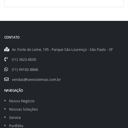
CONTATO
Av. Forte do Leme, 195 - Parque São Lourenço - São Paulo - SP
(11) 3623-6500
(11) 99182-8866
vendas@seesistemas.com.br
NAVEGAÇÃO
Nosso Negócio
Nossas Soluções
Service
Portfólio