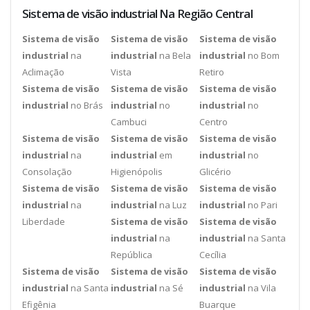
Sistema de visão industrial Na Região Central
Sistema de visão
Sistema de visão
Sistema de visão
industrial
na
industrial
na Bela
industrial
no Bom
Aclimação
Vista
Retiro
Sistema de visão
Sistema de visão
Sistema de visão
industrial
no Brás
industrial
no
industrial
no
Cambuci
Centro
Sistema de visão
Sistema de visão
Sistema de visão
industrial
na
industrial
em
industrial
no
Consolação
Higienópolis
Glicério
Sistema de visão
Sistema de visão
Sistema de visão
industrial
na
industrial
na Luz
industrial
no Pari
Liberdade
Sistema de visão
Sistema de visão
industrial
na
industrial
na Santa
República
Cecília
Sistema de visão
Sistema de visão
Sistema de visão
industrial
na Santa
industrial
na Sé
industrial
na Vila
Efigênia
Buarque